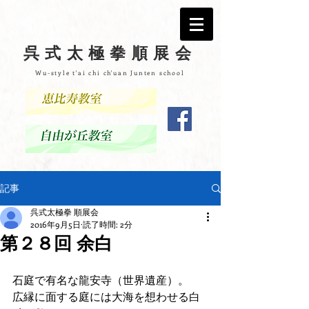
呉式太極拳順展会
Wu-style t'ai chi ch'uan Junten school
記事
呉式太極拳 順展会
2016年9月5日
読了時間: 2分
第２８回 余白
石庭で有名な龍安寺（世界遺産）。
広縁に面する庭には大海を想わせる白