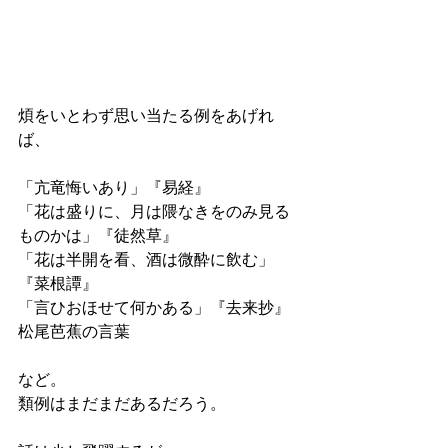
煩をいとわず思い当たる例をあげれ
ば、
「亢竜悔いあり」『易経』
「花は盛りに、月は隈なきをのみ見る
ものかは」『徒然草』
「花は半開を看、酒は微酔に飲む」
『菜根譚』
「言ひおほせて何かある」『去来抄』
松尾芭蕉の言葉
など。
類例はまだまだあるだろう。