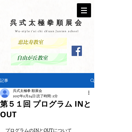
呉式太極拳順展会
Wu-style t'ai chi ch'uan Junten school
記事
呉式太極拳 順展会
2017年2月24日
読了時間: 2分
第５１回 プログラム INと
OUT
プログラムのINとOUTについて