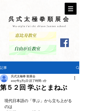
呉式太極拳順展会
Wu-style t'ai chi ch'uan Junten school
記事
呉式太極拳 順展会
2017年3月3日
読了時間: 1分
第５２回 学ぶとまねぶ
現代日本語の「学ぶ」から立ち上がる
のは