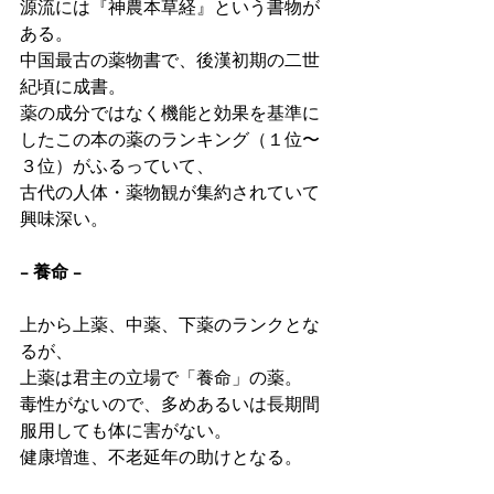
源流には『神農本草経』という書物が
ある。
中国最古の薬物書で、後漢初期の二世
紀頃に成書。
薬の成分ではなく機能と効果を基準に
したこの本の薬のランキング（１位〜
３位）がふるっていて、
古代の人体・薬物観が集約されていて
興味深い。
− 養命 −
上から上薬、中薬、下薬のランクとな
るが、
上薬は君主の立場で「養命」の薬。
毒性がないので、多めあるいは長期間
服用しても体に害がない。
健康増進、不老延年の助けとなる。