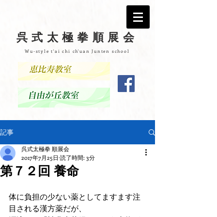
呉式太極拳順展会
Wu-style t'ai chi ch'uan Junten school
記事
呉式太極拳 順展会
2017年7月25日
読了時間: 3分
第７２回 養命
体に負担の少ない薬としてますます注
目される漢方薬だが、