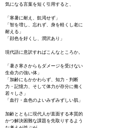
気になる言葉を短く引用すると、
「寒暑に耐え、飢渇せず」
「智を増し、忘れず、身を軽くし老に
耐える」
「顔色を好くし、潤沢あり」
現代語に意訳すればこんなところか。
「暑さ寒さからもダメージを受けない
生命力の強い体」
「加齢にもかかわらず、知力・判断
力・記憶力、そして体力が存分に働く
若々しさ」
「血行・血色のよいみずみずしい肌」
加齢とともに現代人が直面する本質的
かつ解決困難な課題を先取りするよう
な考えが並ぶが、