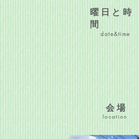
曜日と時
間
date&time
会場
location