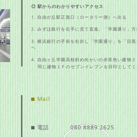
◎ 駅からのわかりやすいアクセス
1. 自由が丘駅正面口（ロータリー側）へ出る
2. みずほ銀行を右手に見て直進。「学園通り」
3. 横浜銀行の手前を右折し「学園通り」を「目
へ
4. 自由ヶ丘学園高校斜め向かいの赤茶色い建物
同じ建物１Ｆのセブンイレブンを目印として
わ
⬛︎ Mail
⬛︎ 電話
080 8889 2625