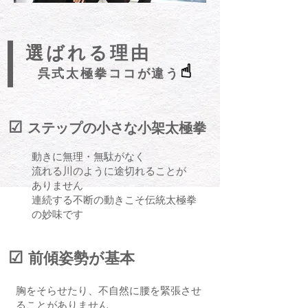
選ばれる理由
☝︎
呉式太極拳ココが違う
☑︎
ステップの小さな小架太極拳
動きに無理・無駄がなく
流れる川のように途切れることが
ありません
連続する不断の動きこそ伝統太極拳
の妙味です
☑︎
前傾姿勢が基本
胸をそらせたり、不自然に腰を緊張させ
ることがありません