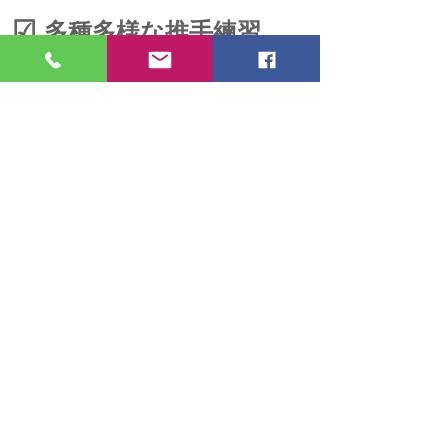
☑︎
多種多様な推手練習
を通して
自分自身
また自分と相手との関係が
同時にしかも瞬時にわかるようになります
力の方向性、使い方が劇的にかわります
この練習で習得したことは日常生活にも
活用できます
☑︎
マンネリがない
呉式を選べば長年つづけてもマンネリは
ありません
常に新しい学びがあります
戻る