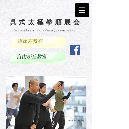
呉式太極拳順展会
Wu-style t'ai chi ch'uan Junten school